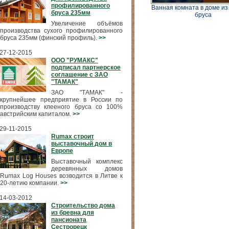
профилированного
Ванная комната в доме из
бруса 235мм
бруса
Увеличение объёмов
производства сухого профилированного
бруса 235мм (финский профиль).
>>
27-12-2015
ООО "РУМАКС"
подписал партнерское
соглашение с ЗАО
"ТАМАК"
ЗАО "ТАМАК" -
крупнейшее предприятие в России по
производству клееного бруса со 100%
австрийским капиталом.
>>
29-11-2015
Rumax строит
выставочный дом в
Европе
Выставочный комплекс
деревянных домов
Rumax Log Houses возводится в Литве к
20-летию компании.
>>
14-03-2012
Строительство дома
из бревна для
пансионата
Сестрорецк