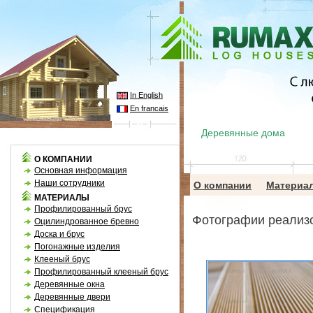
In English
En francais
Деревянные дома
О КОМПАНИИ
Основная информация
Наши сотрудники
О компании
Материа
МАТЕРИАЛЫ
Профилированный брус
Фотографии реализо
Оцилиндрованное бревно
Доска и брус
Погонажные изделия
Клееный брус
Профилированный клееный брус
Деревянные окна
Деревянные двери
Спецификация