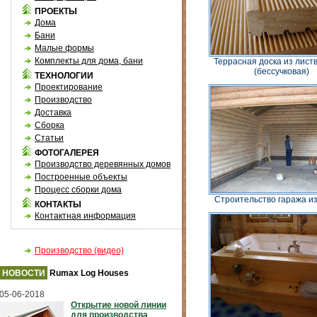
ПРОЕКТЫ
Дома
Бани
Малые формы
Комплекты для дома, бани
Террасная доска из лис
(бессучковая)
ТЕХНОЛОГИИ
Проектирование
Производство
Доставка
Сборка
Статьи
ФОТОГАЛЕРЕЯ
Производство деревянных домов
Построенные объекты
Процесс сборки дома
Строительство гаража и
КОНТАКТЫ
Контактная информация
Производство (видео)
НОВОСТИ
Rumax Log Houses
05-06-2018
Открытие новой линии
для производства