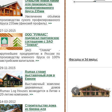
Открытие новой линии
для производства
профилированного
бруса 235мм
Увеличение объёмов
производства сухого профилированного
бруса 235мм (финский профиль).
>>
27-12-2015
ООО "РУМАКС"
подписал партнерское
соглашение с ЗАО
"ТАМАК"
ЗАО "ТАМАК" -
крупнейшее предприятие в России по
производству клееного бруса со 100%
Фасады и 3d виды:
австрийским капиталом.
>>
29-11-2015
Rumax строит
выставочный дом в
Европе
Выставочный комплекс
деревянных домов
Rumax Log Houses возводится в Литве к
20-летию компании.
>>
14-03-2012
Строительство дома
из бревна для