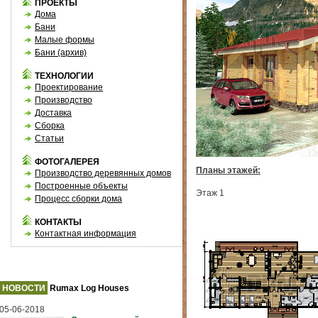
ПРОЕКТЫ
Дома
Бани
Малые формы
Бани (архив)
ТЕХНОЛОГИИ
Проектирование
Производство
Доставка
Сборка
Статьи
ФОТОГАЛЕРЕЯ
Планы этажей:
Производство деревянных домов
Построенные объекты
Этаж 1
Процесс сборки дома
КОНТАКТЫ
Контактная информация
НОВОСТИ
Rumax Log Houses
05-06-2018