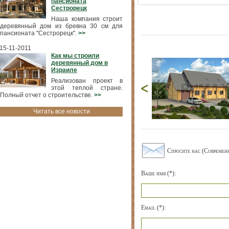
пансионата
Сестрорецк
Наша компания строит
деревянный дом из бревна 30 см для
пансионата "Сестрорецк".
>>
15-11-2011
Как мы строили
деревянный дом в
Израиле
Реализован проект в
этой теплой стране.
Полный отчет о строительстве.
>>
Читать все новости
Спросите нас (Современ
Ваше имя (*):
Email (*):