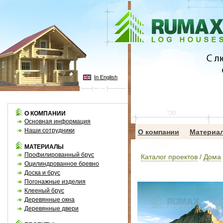
In English
О КОМПАНИИ
Основная информация
Наши сотрудники
О компании
Материа
МАТЕРИАЛЫ
Профилированный брус
Каталог проектов
/
Дома
Оцилиндрованное бревно
Доска и брус
Погонажные изделия
Клееный брус
Деревянные окна
Деревянные двери