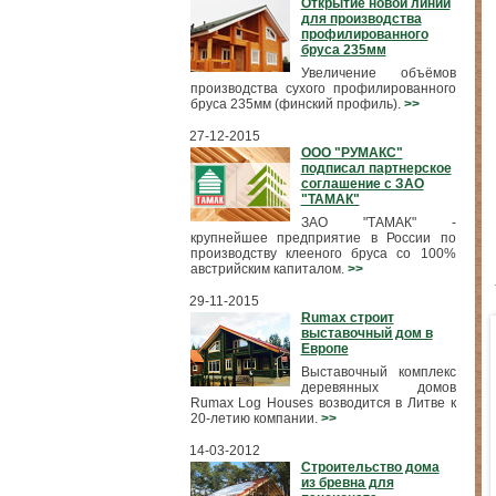
Открытие новой линии
для производства
профилированного
бруса 235мм
Увеличение объёмов
производства сухого профилированного
бруса 235мм (финский профиль).
>>
27-12-2015
ООО "РУМАКС"
подписал партнерское
соглашение с ЗАО
"ТАМАК"
ЗАО "ТАМАК" -
крупнейшее предприятие в России по
производству клееного бруса со 100%
австрийским капиталом.
>>
29-11-2015
Rumax строит
выставочный дом в
Европе
Выставочный комплекс
деревянных домов
Rumax Log Houses возводится в Литве к
20-летию компании.
>>
14-03-2012
Строительство дома
из бревна для