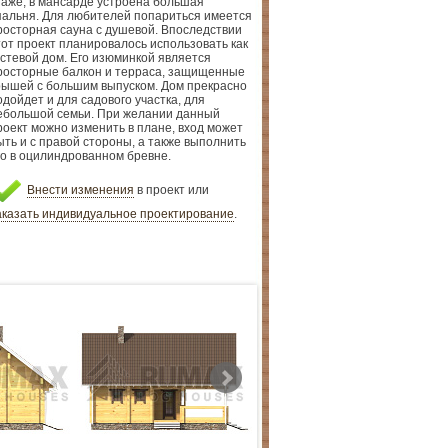
таже, в мансарде устроена большая
пальня. Для любителей попариться имеется
росторная сауна с душевой. Впоследствии
тот проект планировалось использовать как
остевой дом. Его изюминкой является
росторные балкон и терраса, защищенные
рышей с большим выпуском. Дом прекрасно
одойдет и для садового участка, для
ебольшой семьи. При желании данный
роект можно изменить в плане, вход может
ыть и с правой стороны, а также выполнить
го в оцилиндрованном бревне.
Внести изменения
в проект или
аказать индивидуальное проектирование
.