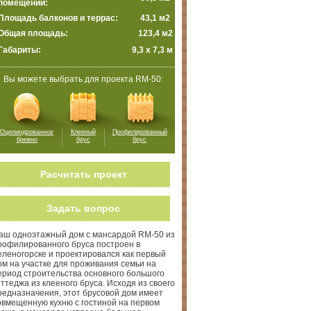
помещений:
Площадь балконов и террас:
43,1 м2
Общая площадь:
123,4 м2
Габариты:
9,3 х 7,3 м
Вы можете выбрать для проекта RM-50:
Оцилиндрованное
Клееный
Профилированный
бревно
брус
брус
Расчитать проект
Задать вопрос
аш одноэтажный дом с мансардой RM-50 из
рофилированного бруса построен в
еленогорске и проектировался как первый
ом на участке для проживания семьи на
ериод строительства основного большого
оттеджа из клееного бруса. Исходя из своего
редназначения, этот брусовой дом имеет
овмещенную кухню с гостиной на первом