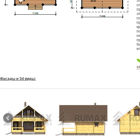
э
с
п
э
г
п
к
п
н
п
б
е
з
Фасады и 3d виды: