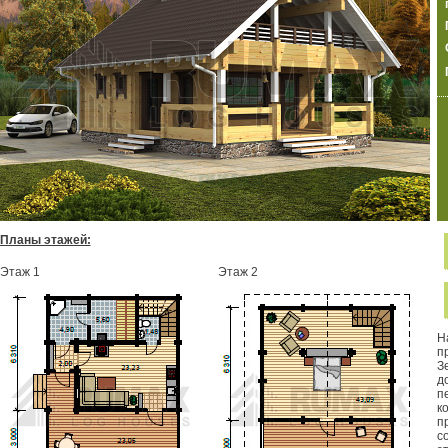
Планы этажей:
Этаж 1
Этаж 2
Н
п
З
д
п
к
п
с