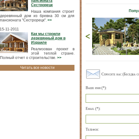
пансионата
Сестрорецк
Попу
Наша компания строит
деревянный дом из бревна 30 см для
пансионата "Сестрорецк".
>>
15-11-2011
Как мы строили
деревянный дом в
Израиле
Реализован проект в
этой теплой стране.
Полный отчет о строительстве.
>>
Читать все новости
Спросите нас (Беседка с
Ваше имя (*):
Email (*):
Телефон: