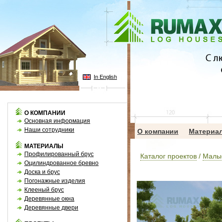
In English
О КОМПАНИИ
Основная информация
Наши сотрудники
О компании
Материа
МАТЕРИАЛЫ
Профилированный брус
Каталог проектов
/
Малы
Оцилиндрованное бревно
Доска и брус
Погонажные изделия
Клееный брус
Деревянные окна
Деревянные двери