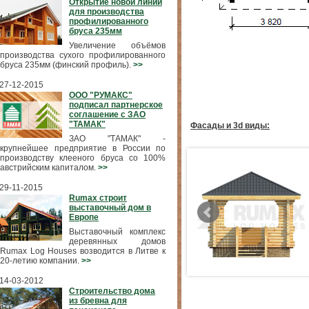
Открытие новой линии
для производства
профилированного
бруса 235мм
Увеличение объёмов
производства сухого профилированного
бруса 235мм (финский профиль).
>>
27-12-2015
ООО "РУМАКС"
подписал партнерское
соглашение с ЗАО
"ТАМАК"
Фасады и 3d виды:
ЗАО "ТАМАК" -
крупнейшее предприятие в России по
производству клееного бруса со 100%
австрийским капиталом.
>>
29-11-2015
Rumax строит
выставочный дом в
Европе
Выставочный комплекс
деревянных домов
Rumax Log Houses возводится в Литве к
20-летию компании.
>>
14-03-2012
Строительство дома
из бревна для