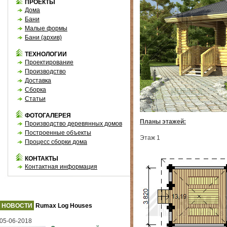
ПРОЕКТЫ
Дома
Бани
Малые формы
Бани (архив)
ТЕХНОЛОГИИ
Проектирование
Производство
Доставка
Сборка
Статьи
ФОТОГАЛЕРЕЯ
Планы этажей:
Производство деревянных домов
Построенные объекты
Этаж 1
Процесс сборки дома
КОНТАКТЫ
Контактная информация
НОВОСТИ
Rumax Log Houses
05-06-2018