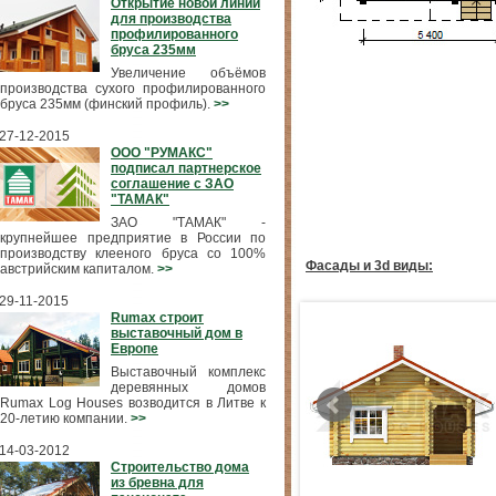
Открытие новой линии
для производства
профилированного
бруса 235мм
Увеличение объёмов
производства сухого профилированного
бруса 235мм (финский профиль).
>>
27-12-2015
ООО "РУМАКС"
подписал партнерское
соглашение с ЗАО
"ТАМАК"
ЗАО "ТАМАК" -
крупнейшее предприятие в России по
производству клееного бруса со 100%
Фасады и 3d виды:
австрийским капиталом.
>>
29-11-2015
Rumax строит
выставочный дом в
Европе
Выставочный комплекс
деревянных домов
Rumax Log Houses возводится в Литве к
20-летию компании.
>>
14-03-2012
Строительство дома
из бревна для