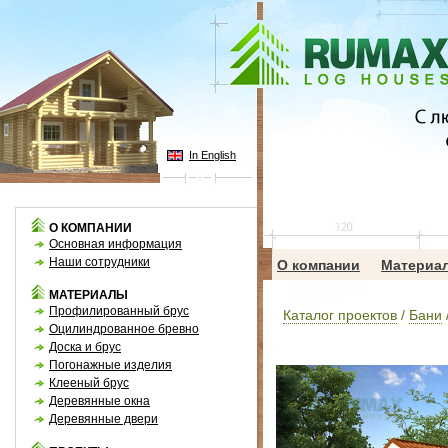
In English
О КОМПАНИИ
Основная информация
Наши сотрудники
О компании
Материа
МАТЕРИАЛЫ
Профилированный брус
Каталог проектов
/
Бани
Оцилиндрованное бревно
Доска и брус
Погонажные изделия
Клееный брус
Деревянные окна
Деревянные двери