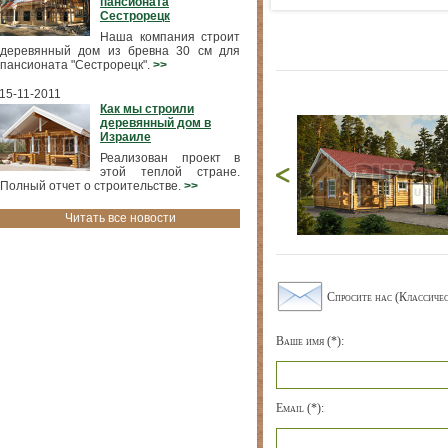
пансионата
Сестрорецк
Наша компания строит
деревянный дом из бревна 30 см для
пансионата "Сестрорецк".
>>
15-11-2011
Как мы строили
деревянный дом в
Израиле
Реализован проект в
этой теплой стране.
Полный отчет о строительстве.
>>
Читать все новости
Спросите нас (Классиче
Ваше имя (*):
Email (*):