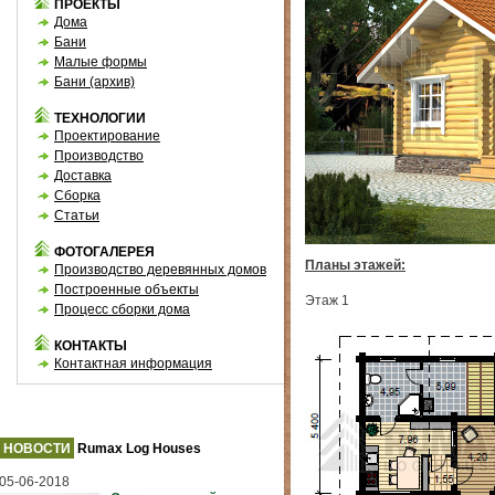
ПРОЕКТЫ
Дома
Бани
Малые формы
Бани (архив)
ТЕХНОЛОГИИ
Проектирование
Производство
Доставка
Сборка
Статьи
ФОТОГАЛЕРЕЯ
Планы этажей:
Производство деревянных домов
Построенные объекты
Этаж 1
Процесс сборки дома
КОНТАКТЫ
Контактная информация
НОВОСТИ
Rumax Log Houses
05-06-2018