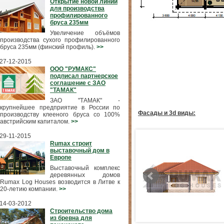
Открытие новой линии
для производства
профилированного
бруса 235мм
Увеличение объёмов
производства сухого профилированного
бруса 235мм (финский профиль).
>>
27-12-2015
ООО "РУМАКС"
подписал партнерское
соглашение с ЗАО
"ТАМАК"
ЗАО "ТАМАК" -
крупнейшее предприятие в России по
Фасады и 3d виды:
производству клееного бруса со 100%
австрийским капиталом.
>>
29-11-2015
Rumax строит
выставочный дом в
Европе
Выставочный комплекс
деревянных домов
Rumax Log Houses возводится в Литве к
20-летию компании.
>>
14-03-2012
Строительство дома
из бревна для