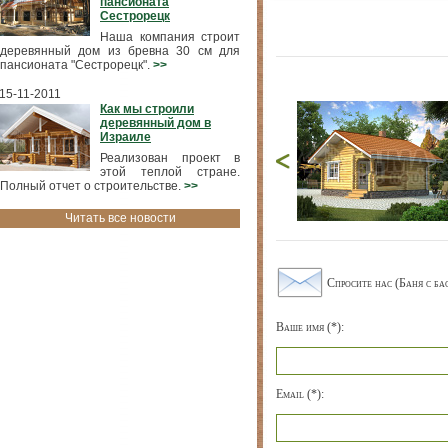
пансионата
Сестрорецк
Наша компания строит
деревянный дом из бревна 30 см для
пансионата "Сестрорецк".
>>
15-11-2011
Как мы строили
деревянный дом в
Израиле
Реализован проект в
этой теплой стране.
Полный отчет о строительстве.
>>
Читать все новости
Спросите нас (Баня с б
Ваше имя (*):
Email (*):