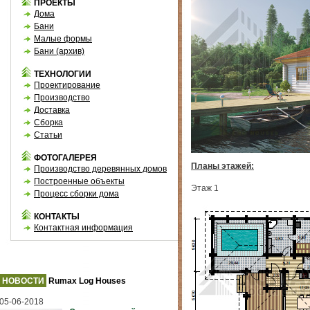
ПРОЕКТЫ
Дома
Бани
Малые формы
Бани (архив)
ТЕХНОЛОГИИ
Проектирование
Производство
Доставка
Сборка
Статьи
ФОТОГАЛЕРЕЯ
Планы этажей:
Производство деревянных домов
Построенные объекты
Этаж 1
Процесс сборки дома
КОНТАКТЫ
Контактная информация
НОВОСТИ
Rumax Log Houses
05-06-2018